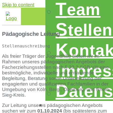
t
eam
Skip to content
s
telle
Pädagogische Leitung
k
ontak
Stellenauschreibung
Als freier Träger der Jugendhilfe bieten wir im
Rahmen unseres pädagogischen Angebots der
i
mpre
Facherziehungsstellen nach § 33.2 SGB VIII eine
bestmögliche, individuelle und entlastende
Begleitung, Beratung sowie Unterstützung der
d
engagierten und qualifizierten Fachfamilien in der
aten
Umgebung von Köln, Berg., Oberberg. und Rhein-
Sieg-Kreis.
Zur Leitung unseres pädagogischen Angebots
suchen wir zum
01.10.2024
(bis spätestens zum